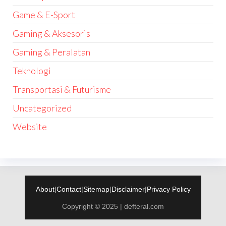
Game & E-Sport
Gaming & Aksesoris
Gaming & Peralatan
Teknologi
Transportasi & Futurisme
Uncategorized
Website
About
|
Contact
|
Sitemap
|
Disclaimer
|
Privacy Policy
Copyright © 2025 | defteral.com