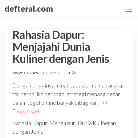
Skip
defteral.com
to
the
content
Rahasia Dapur:
Menjajahi Dunia
Kuliner dengan Jenis
Maret 13, 2025
By
admin
0
Dengan tingginya minat pada permainan angka,
tak heran jika berbagai strategi menang besar
dalam togel online banyak dibagikan.–>>
Dewatogel
Rahasia Dapur: Menelusuri Dunia Kulineran
dengan Jenis