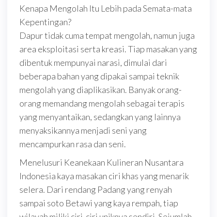
Kenapa Mengolah Itu Lebih pada Semata-mata
Kepentingan?
Dapur tidak cuma tempat mengolah, namun juga
area eksploitasi serta kreasi. Tiap masakan yang
dibentuk mempunyai narasi, dimulai dari
beberapa bahan yang dipakai sampai teknik
mengolah yang diaplikasikan. Banyak orang-
orang memandang mengolah sebagai terapis
yang menyantaikan, sedangkan yang lainnya
menyaksikannya menjadi seni yang
mencampurkan rasa dan seni.
Menelusuri Keanekaan Kulineran Nusantara
Indonesia kaya masakan ciri khas yang menarik
selera. Dari rendang Padang yang renyah
sampai soto Betawi yang kaya rempah, tiap
wilayah miliki ciri-ciri uniknya sendiri. Sejumlah