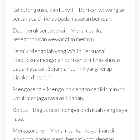
Jahe, lengkuas, dan kunyit – Berikan wewangian
serta rasa ciri khas pada masakan berkuah.
Daun jeruk serta serai – Menambahkan
kesegaran dan wewangian merayu.
Tehnik Mengolah yang Wajib Terkuasai
Tiap teknik mengolah berikan ciri-khas khusus
pada masakan. Sejumlah tehnik yang kerap
dipakai di dapur:
Mengoseng – Mengolah dengan sedikit minyak
untuk menjaga rasa asli bahan.
Rebus – Bagus buat memperoleh kuah yang kaya
rasa.
Menggoreng – Menambahkan kegurihan di
makanan, namun mesti berhati-hati dengan