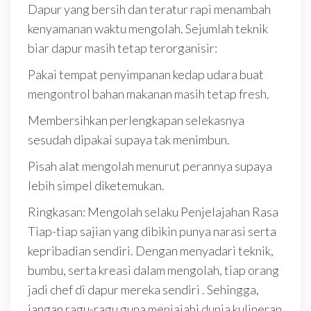
Dapur yang bersih dan teratur rapi menambah
kenyamanan waktu mengolah. Sejumlah teknik
biar dapur masih tetap terorganisir:
Pakai tempat penyimpanan kedap udara buat
mengontrol bahan makanan masih tetap fresh.
Membersihkan perlengkapan selekasnya
sesudah dipakai supaya tak menimbun.
Pisah alat mengolah menurut perannya supaya
lebih simpel diketemukan.
Ringkasan: Mengolah selaku Penjelajahan Rasa
Tiap-tiap sajian yang dibikin punya narasi serta
kepribadian sendiri. Dengan menyadari teknik,
bumbu, serta kreasi dalam mengolah, tiap orang
jadi chef di dapur mereka sendiri . Sehingga,
jangan ragu-ragu guna menjajahi dunia kulineran