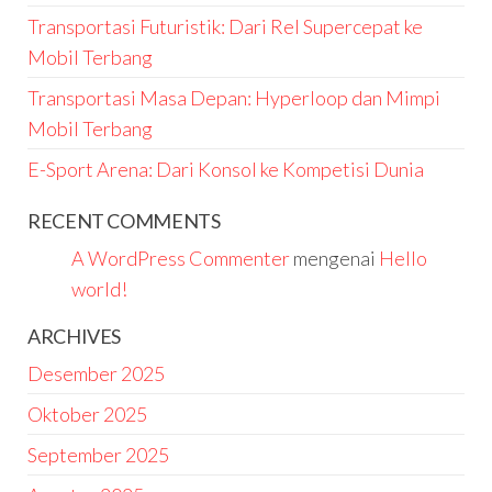
Transportasi Futuristik: Dari Rel Supercepat ke
Mobil Terbang
Transportasi Masa Depan: Hyperloop dan Mimpi
Mobil Terbang
E-Sport Arena: Dari Konsol ke Kompetisi Dunia
RECENT COMMENTS
A WordPress Commenter
mengenai
Hello
world!
ARCHIVES
Desember 2025
Oktober 2025
September 2025