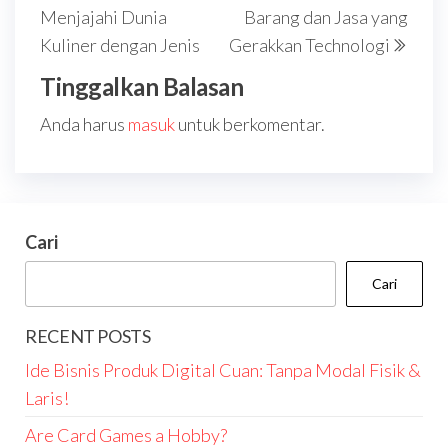
pos
Menjajahi Dunia
Barang dan Jasa yang
Kuliner dengan Jenis
Gerakkan Technologi
Tinggalkan Balasan
Anda harus
masuk
untuk berkomentar.
Cari
Cari
RECENT POSTS
Ide Bisnis Produk Digital Cuan: Tanpa Modal Fisik &
Laris!
Are Card Games a Hobby?