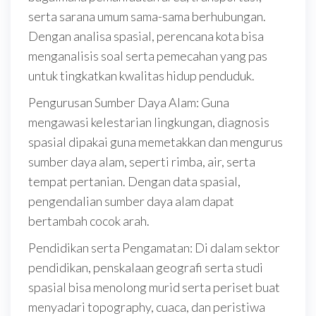
serta sarana umum sama-sama berhubungan.
Dengan analisa spasial, perencana kota bisa
menganalisis soal serta pemecahan yang pas
untuk tingkatkan kwalitas hidup penduduk.
Pengurusan Sumber Daya Alam: Guna
mengawasi kelestarian lingkungan, diagnosis
spasial dipakai guna memetakkan dan mengurus
sumber daya alam, seperti rimba, air, serta
tempat pertanian. Dengan data spasial,
pengendalian sumber daya alam dapat
bertambah cocok arah.
Pendidikan serta Pengamatan: Di dalam sektor
pendidikan, penskalaan geografi serta studi
spasial bisa menolong murid serta periset buat
menyadari topography, cuaca, dan peristiwa