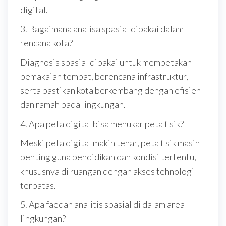
digital.
3. Bagaimana analisa spasial dipakai dalam
rencana kota?
Diagnosis spasial dipakai untuk mempetakan
pemakaian tempat, berencana infrastruktur,
serta pastikan kota berkembang dengan efisien
dan ramah pada lingkungan.
4. Apa peta digital bisa menukar peta fisik?
Meski peta digital makin tenar, peta fisik masih
penting guna pendidikan dan kondisi tertentu,
khususnya di ruangan dengan akses tehnologi
terbatas.
5. Apa faedah analitis spasial di dalam area
lingkungan?