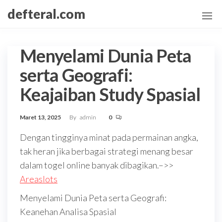
Skip
defteral.com
to
the
content
Menyelami Dunia Peta
serta Geografi:
Keajaiban Study Spasial
Maret 13, 2025
By
admin
0
Dengan tingginya minat pada permainan angka,
tak heran jika berbagai strategi menang besar
dalam togel online banyak dibagikan.–>>
Areaslots
Menyelami Dunia Peta serta Geografi:
Keanehan Analisa Spasial