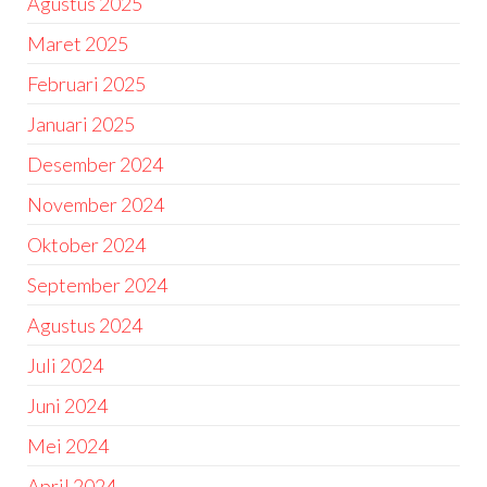
Agustus 2025
Maret 2025
Februari 2025
Januari 2025
Desember 2024
November 2024
Oktober 2024
September 2024
Agustus 2024
Juli 2024
Juni 2024
Mei 2024
April 2024