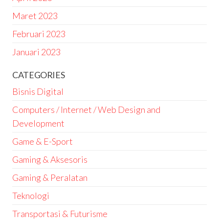
Maret 2023
Februari 2023
Januari 2023
CATEGORIES
Bisnis Digital
Computers / Internet / Web Design and
Development
Game & E-Sport
Gaming & Aksesoris
Gaming & Peralatan
Teknologi
Transportasi & Futurisme