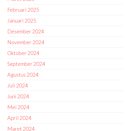
Februari 2025
Januari 2025
Desember 2024
November 2024
Oktober 2024
September 2024
Agustus 2024
Juli 2024
Juni 2024
Mei 2024
April 2024
Maret 2024