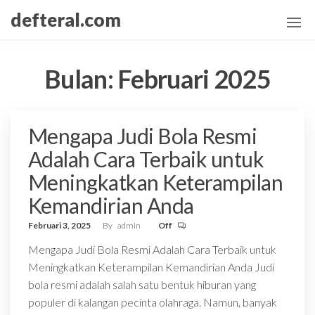
Skip
defteral.com
to
the
content
Bulan:
Februari 2025
Mengapa Judi Bola Resmi
Adalah Cara Terbaik untuk
Meningkatkan Keterampilan
Kemandirian Anda
Februari 3, 2025
By
admin
Off
Mengapa Judi Bola Resmi Adalah Cara Terbaik untuk
Meningkatkan Keterampilan Kemandirian Anda Judi
bola resmi adalah salah satu bentuk hiburan yang
populer di kalangan pecinta olahraga. Namun, banyak