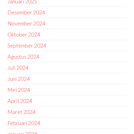
Januari 2025
Desember 2024
November 2024
Oktober 2024
September 2024
Agustus 2024
Juli 2024
Juni 2024
Mei 2024
April 2024
Maret 2024
Februari 2024