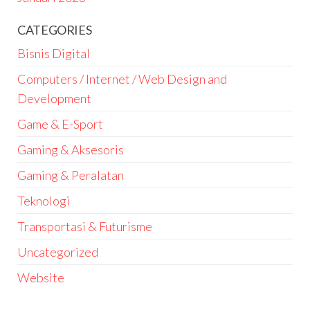
CATEGORIES
Bisnis Digital
Computers / Internet / Web Design and
Development
Game & E-Sport
Gaming & Aksesoris
Gaming & Peralatan
Teknologi
Transportasi & Futurisme
Uncategorized
Website