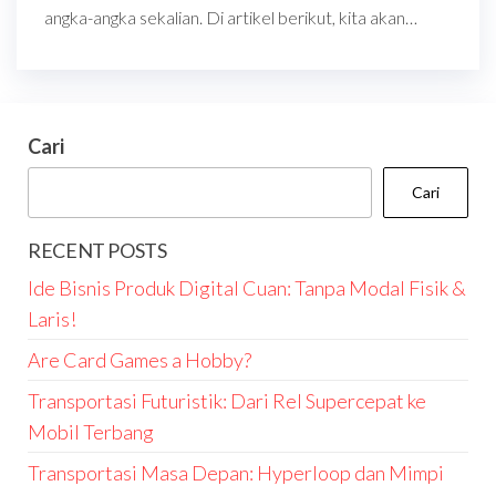
angka-angka sekalian. Di artikel berikut, kita akan…
Cari
Cari
RECENT POSTS
Ide Bisnis Produk Digital Cuan: Tanpa Modal Fisik &
Laris!
Are Card Games a Hobby?
Transportasi Futuristik: Dari Rel Supercepat ke
Mobil Terbang
Transportasi Masa Depan: Hyperloop dan Mimpi