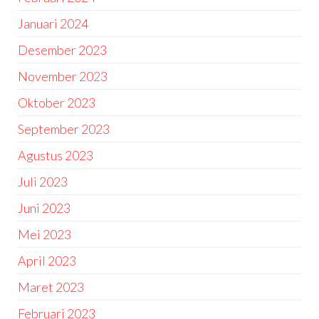
Januari 2024
Desember 2023
November 2023
Oktober 2023
September 2023
Agustus 2023
Juli 2023
Juni 2023
Mei 2023
April 2023
Maret 2023
Februari 2023