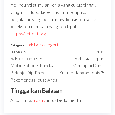
melindungi stimulan kerja yang cukup tinggi.
Janganlah lupa, keberhasilan merupakan
perjalanan yang perlu upaya konsisten serta
koreksi diri kendala yang terdapat.
https://ucitelji.org
Tak Berkategori
Category
Navigasi
Previous
PREVIOUS
NEXT
Next
Elektronik serta
Rahasia Dapur:
pos
Post
Post
Mobile phone: Panduan
Menjajahi Dunia
Belanja Dipilih dan
Kuliner dengan Jenis
Rekomendasi buat Anda
Tinggalkan Balasan
Anda harus
masuk
untuk berkomentar.