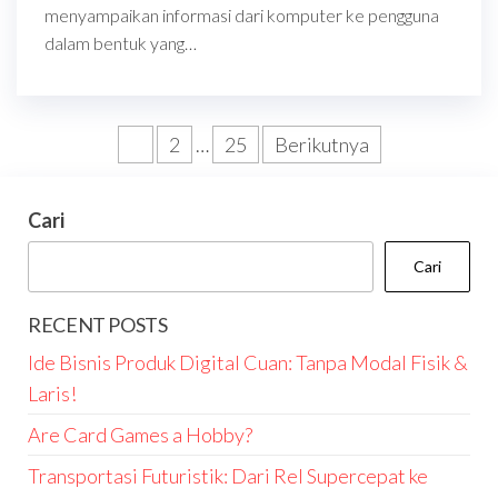
menyampaikan informasi dari komputer ke pengguna
dalam bentuk yang…
Paginasi
1
2
…
25
Berikutnya
pos
Cari
Cari
RECENT POSTS
Ide Bisnis Produk Digital Cuan: Tanpa Modal Fisik &
Laris!
Are Card Games a Hobby?
Transportasi Futuristik: Dari Rel Supercepat ke