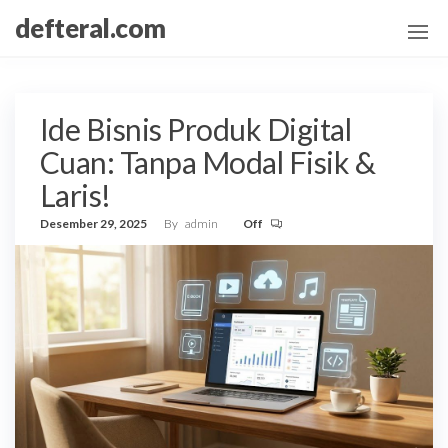
Skip
defteral.com
to
the
content
Ide Bisnis Produk Digital
Cuan: Tanpa Modal Fisik &
Laris!
Desember 29, 2025
By
admin
Off