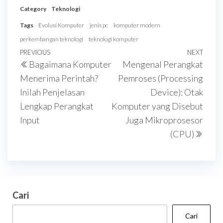
Category
Teknologi
Tags
Evolusi Komputer
jenis pc
komputer modern
perkembangan teknologi
teknologi komputer
Navigasi
Previous
PREVIOUS
NEXT
Next
Bagaimana Komputer
Mengenal Perangkat
pos
Post
Post
Menerima Perintah?
Pemroses (Processing
Inilah Penjelasan
Device): Otak
Lengkap Perangkat
Komputer yang Disebut
Input
Juga Mikroprosesor
(CPU)
Cari
Cari