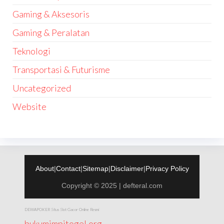
Gaming & Aksesoris
Gaming & Peralatan
Teknologi
Transportasi & Futurisme
Uncategorized
Website
About
|
Contact
|
Sitemap
|
Disclaimer
|
Privacy Policy
Copyright © 2025 | defteral.com
DEWAPOKER Situs Slot Gacor Online Resmi
bukumimpitogel.org