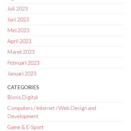
Juli 2023
Juni 2023
Mei 2023
April 2023
Maret 2023
Februari 2023
Januari 2023
CATEGORIES
Bisnis Digital
Computers / Internet / Web Design and
Development
Game & E-Sport