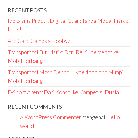
RECENT POSTS
Ide Bisnis Produk Digital Cuan: Tanpa Modal Fisik &
Laris!
Are Card Games a Hobby?
Transportasi Futuristik: Dari Rel Supercepat ke
Mobil Terbang
Transportasi Masa Depan: Hyperloop dan Mimpi
Mobil Terbang
E-Sport Arena: Dari Konsol ke Kompetisi Dunia
RECENT COMMENTS
A WordPress Commenter
mengenai
Hello
world!