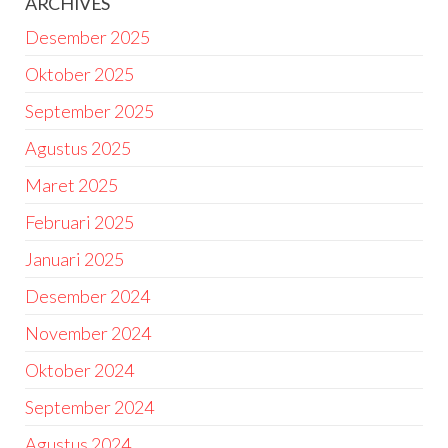
ARCHIVES
Desember 2025
Oktober 2025
September 2025
Agustus 2025
Maret 2025
Februari 2025
Januari 2025
Desember 2024
November 2024
Oktober 2024
September 2024
Agustus 2024