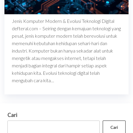
Jenis Komputer Modern & Evolusi Teknologi Digital
defteral.com – Seiring dengan kemajuan teknologi yang
pesat, jenis komputer modern telah berevolusi untuk
memenuhi kebutuhan kehidupan sehari-hari dan
industri. Komputer bukan hanya sekadar alat untuk
mengetik atau mengakses internet, tetapi telah
menjadi bagian integral dari hampir setiap aspek
kehidupan kita. Evolusi teknologi digital telah
mengubah cara kita…
Cari
Cari