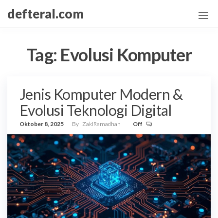
Skip
defteral.com
to
the
content
Tag:
Evolusi Komputer
Jenis Komputer Modern &
Evolusi Teknologi Digital
Oktober 8, 2025
By
ZakiRamadhan
Off