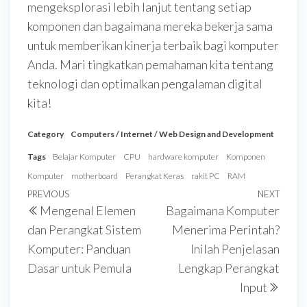
mengeksplorasi lebih lanjut tentang setiap
komponen dan bagaimana mereka bekerja sama
untuk memberikan kinerja terbaik bagi komputer
Anda. Mari tingkatkan pemahaman kita tentang
teknologi dan optimalkan pengalaman digital
kita!
Category
Computers / Internet / Web Design and Development
Tags
Belajar Komputer
CPU
hardware komputer
Komponen
Komputer
motherboard
Perangkat Keras
rakit PC
RAM
Navigasi
Previous
PREVIOUS
NEXT
Next
Mengenal Elemen
Bagaimana Komputer
pos
Post
Post
dan Perangkat Sistem
Menerima Perintah?
Komputer: Panduan
Inilah Penjelasan
Dasar untuk Pemula
Lengkap Perangkat
Input