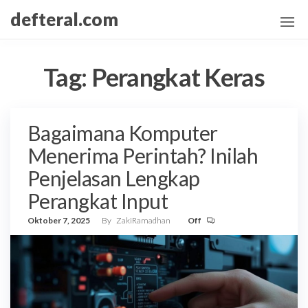
Skip
defteral.com
to
the
content
Tag:
Perangkat Keras
Bagaimana Komputer
Menerima Perintah? Inilah
Penjelasan Lengkap
Perangkat Input
Oktober 7, 2025
By
ZakiRamadhan
Off