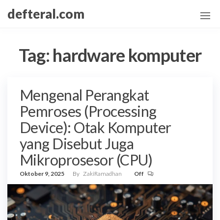
Skip
defteral.com
to
the
content
Tag:
hardware komputer
Mengenal Perangkat
Pemroses (Processing
Device): Otak Komputer
yang Disebut Juga
Mikroprosesor (CPU)
Oktober 9, 2025
By
ZakiRamadhan
Off