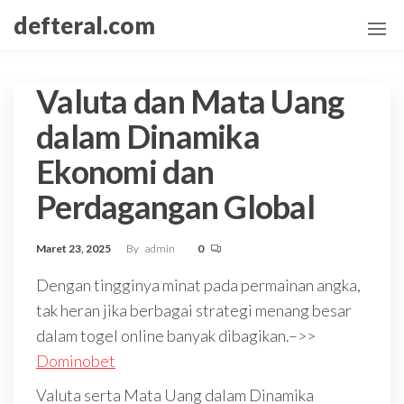
Skip
defteral.com
to
the
content
Valuta dan Mata Uang
dalam Dinamika
Ekonomi dan
Perdagangan Global
Maret 23, 2025
By
admin
0
Dengan tingginya minat pada permainan angka,
tak heran jika berbagai strategi menang besar
dalam togel online banyak dibagikan.–>>
Dominobet
Valuta serta Mata Uang dalam Dinamika