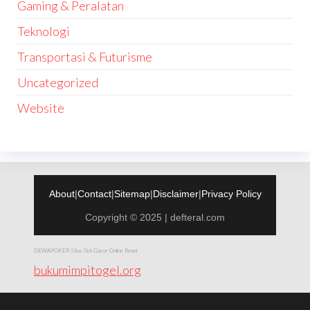
Gaming & Peralatan
Teknologi
Transportasi & Futurisme
Uncategorized
Website
About
|
Contact
|
Sitemap
|
Disclaimer
|
Privacy Policy
Copyright © 2025 | defteral.com
DEWAPOKER Situs Slot Gacor Online Resmi
bukumimpitogel.org