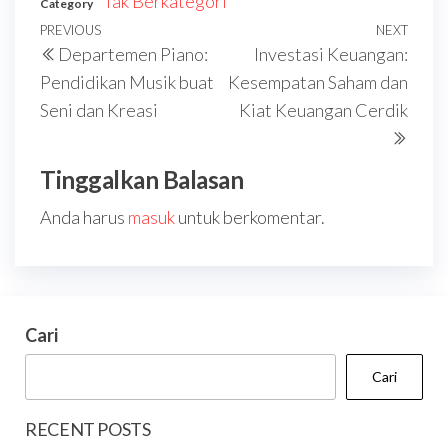
Tak Berkategori
Category
Navigasi
Previous
PREVIOUS
NEXT
Next
Departemen Piano:
Investasi Keuangan:
pos
Post
Post
Pendidikan Musik buat
Kesempatan Saham dan
Seni dan Kreasi
Kiat Keuangan Cerdik
Tinggalkan Balasan
Anda harus
masuk
untuk berkomentar.
Cari
Cari
RECENT POSTS