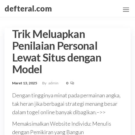
Skip
defteral.com
to
the
content
Trik Meluapkan
Penilaian Personal
Lewat Situs dengan
Model
Maret 13, 2025
By
admin
0
Dengan tingginya minat pada permainan angka,
tak heran jika berbagai strategi menang besar
dalam togel online banyak dibagikan.–>>
Memaksimalkan Website Individu: Menulis
dengan Pemikiran yang Bangun