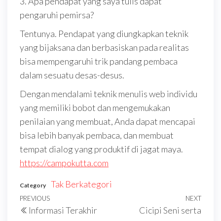
3. Apa pendapat yang saya tulis dapat
pengaruhi pemirsa?
Tentunya. Pendapat yang diungkapkan teknik
yang bijaksana dan berbasiskan pada realitas
bisa mempengaruhi trik pandang pembaca
dalam sesuatu desas-desus.
Dengan mendalami teknik menulis web individu
yang memiliki bobot dan mengemukakan
penilaian yang membuat, Anda dapat mencapai
bisa lebih banyak pembaca, dan membuat
tempat dialog yang produktif di jagat maya.
https://campokutta.com
Tak Berkategori
Category
Navigasi
Previous
PREVIOUS
NEXT
Next
Informasi Terakhir
Cicipi Seni serta
pos
Post
Post