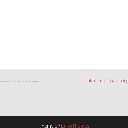
bukumimpitogel.or
APOKER Situs Slot Gacor Online Resmi
Theme by
EnvoThemes