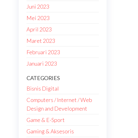
Juni 2023
Mei 2023
April 2023
Maret 2023
Februari 2023
Januari 2023
CATEGORIES
Bisnis Digital
Computers / Internet / Web
Design and Development
Game & E-Sport
Gaming & Aksesoris