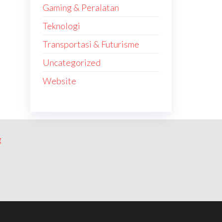
Gaming & Peralatan
Teknologi
Transportasi & Futurisme
Uncategorized
Website
g