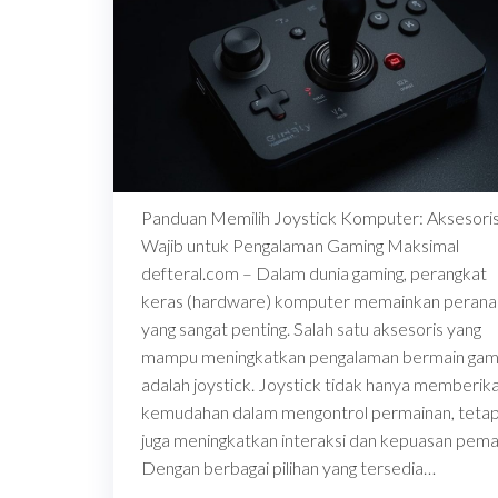
Panduan Memilih Joystick Komputer: Aksesori
Wajib untuk Pengalaman Gaming Maksimal
defteral.com – Dalam dunia gaming, perangkat
keras (hardware) komputer memainkan perana
yang sangat penting. Salah satu aksesoris yang
mampu meningkatkan pengalaman bermain ga
adalah joystick. Joystick tidak hanya memberik
kemudahan dalam mengontrol permainan, tetap
juga meningkatkan interaksi dan kepuasan pema
Dengan berbagai pilihan yang tersedia…