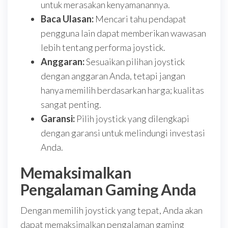
untuk merasakan kenyamanannya.
Baca Ulasan:
Mencari tahu pendapat
pengguna lain dapat memberikan wawasan
lebih tentang performa joystick.
Anggaran:
Sesuaikan pilihan joystick
dengan anggaran Anda, tetapi jangan
hanya memilih berdasarkan harga; kualitas
sangat penting.
Garansi:
Pilih joystick yang dilengkapi
dengan garansi untuk melindungi investasi
Anda.
Memaksimalkan
Pengalaman Gaming Anda
Dengan memilih joystick yang tepat, Anda akan
dapat memaksimalkan pengalaman gaming