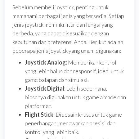
Sebelum membeli joystick, penting untuk
memahami berbagai jenis yang tersedia. Setiap
jenis joystick memiliki fitur dan fungsi yang
berbeda, yang dapat disesuaikan dengan
kebutuhan dan preferensi Anda. Berikut adalah
beberapa jenis joystick yang umum digunakan:
Joystick Analog:
Memberikan kontrol
yang lebih halus dan responsif, ideal untuk
game balapan dan simulasi.
Joystick Digital:
Lebih sederhana,
biasanya digunakan untuk game arcade dan
platformer.
Flight Stick:
Didesain khusus untuk game
penerbangan, menawarkan presisi dan
kontrol yang lebih baik.