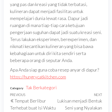
yang pas dan kreasi yang tidak terbatasi,
kulineran dapat menjadi fasilitas untuk
mempelajari dunia lewat rasa. Dapur jadi
ruangan di mana tiap-tiap cara ketujuan
pengerjaan suguhan dapat jadi suatu kreasi seni.
Terus lakukan eksperimen, berexperimen, dan
nikmati kecantikan kulineran yang bisa bawa
kebahagiaan untuk diri kita sendiri serta
beberapa orang di seputar Anda.
Apa Anda siap guna coba resep anyar di dapur?
https://hungrycatkitchen.com
Tak Berkategori
Category
Navigasi
Previous
PREVIOUS
NEXT
Next
Tempat Berlibur
Lukisan menjadi Bentuk
pos
Post
Post
Terhebat buat Isi Waktu
Seni yang Nyalakan