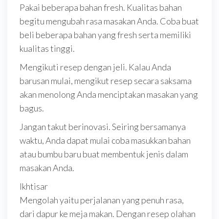
Pakai beberapa bahan fresh. Kualitas bahan
begitu mengubah rasa masakan Anda. Coba buat
beli beberapa bahan yang fresh serta memiliki
kualitas tinggi.
Mengikuti resep dengan jeli. Kalau Anda
barusan mulai, mengikut resep secara saksama
akan menolong Anda menciptakan masakan yang
bagus.
Jangan takut berinovasi. Seiring bersamanya
waktu, Anda dapat mulai coba masukkan bahan
atau bumbu baru buat membentuk jenis dalam
masakan Anda.
Ikhtisar
Mengolah yaitu perjalanan yang penuh rasa,
dari dapur ke meja makan. Dengan resep olahan