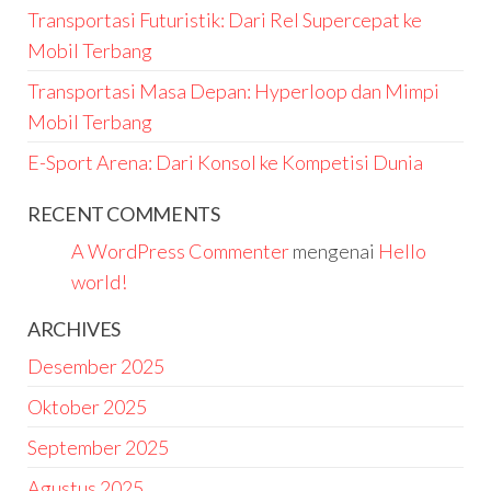
Transportasi Futuristik: Dari Rel Supercepat ke
Mobil Terbang
Transportasi Masa Depan: Hyperloop dan Mimpi
Mobil Terbang
E-Sport Arena: Dari Konsol ke Kompetisi Dunia
RECENT COMMENTS
A WordPress Commenter
mengenai
Hello
world!
ARCHIVES
Desember 2025
Oktober 2025
September 2025
Agustus 2025