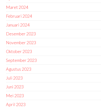
Maret 2024
Februari 2024
Januari 2024
Desember 2023
November 2023
Oktober 2023
September 2023
Agustus 2023
Juli 2023
Juni 2023
Mei 2023
April 2023