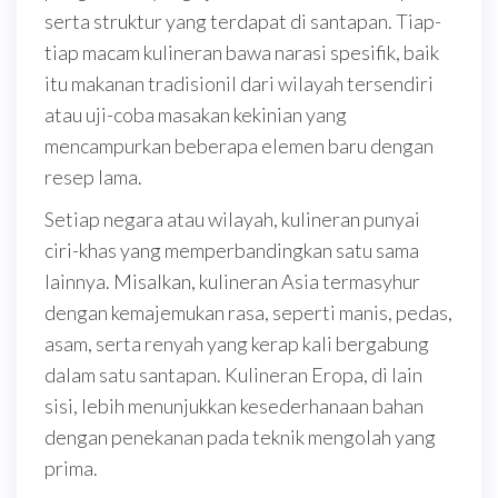
serta struktur yang terdapat di santapan. Tiap-
tiap macam kulineran bawa narasi spesifik, baik
itu makanan tradisionil dari wilayah tersendiri
atau uji-coba masakan kekinian yang
mencampurkan beberapa elemen baru dengan
resep lama.
Setiap negara atau wilayah, kulineran punyai
ciri-khas yang memperbandingkan satu sama
lainnya. Misalkan, kulineran Asia termasyhur
dengan kemajemukan rasa, seperti manis, pedas,
asam, serta renyah yang kerap kali bergabung
dalam satu santapan. Kulineran Eropa, di lain
sisi, lebih menunjukkan kesederhanaan bahan
dengan penekanan pada teknik mengolah yang
prima.