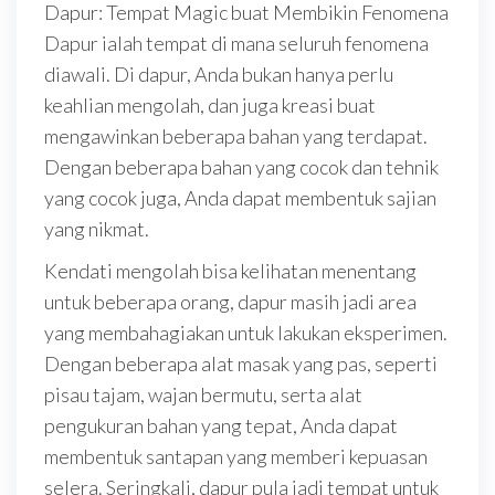
Dapur: Tempat Magic buat Membikin Fenomena
Dapur ialah tempat di mana seluruh fenomena
diawali. Di dapur, Anda bukan hanya perlu
keahlian mengolah, dan juga kreasi buat
mengawinkan beberapa bahan yang terdapat.
Dengan beberapa bahan yang cocok dan tehnik
yang cocok juga, Anda dapat membentuk sajian
yang nikmat.
Kendati mengolah bisa kelihatan menentang
untuk beberapa orang, dapur masih jadi area
yang membahagiakan untuk lakukan eksperimen.
Dengan beberapa alat masak yang pas, seperti
pisau tajam, wajan bermutu, serta alat
pengukuran bahan yang tepat, Anda dapat
membentuk santapan yang memberi kepuasan
selera. Seringkali, dapur pula jadi tempat untuk