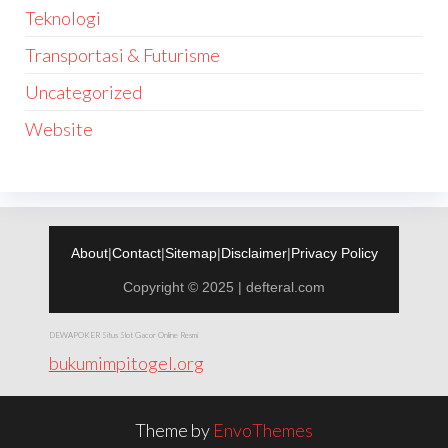
Teknologi
Transportasi & Futurisme
Uncategorized
Website
About
|
Contact
|
Sitemap
|
Disclaimer
|
Privacy Policy
Copyright © 2025 | defteral.com
DEWAPOKER Situs Slot Gacor Online Resmi
bukumimpitogel.org
Theme by
EnvoThemes