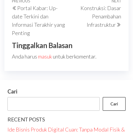
Navigasi
Previous
PREVIOUS
NEXT
Next
Portal Kabar: Up-
Konstruksi: Dasar
pos
Post
Post
date Terkini dan
Penambahan
Informasi Terakhir yang
Infrastruktur
Penting
Tinggalkan Balasan
Anda harus
masuk
untuk berkomentar.
Cari
Cari
RECENT POSTS
Ide Bisnis Produk Digital Cuan: Tanpa Modal Fisik &