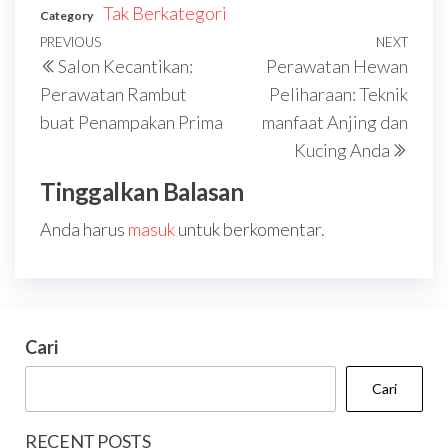
Tak Berkategori
Category
Navigasi
Previous
PREVIOUS
NEXT
Next
Salon Kecantikan:
Perawatan Hewan
pos
Post
Post
Perawatan Rambut
Peliharaan: Teknik
buat Penampakan Prima
manfaat Anjing dan
Kucing Anda
Tinggalkan Balasan
Anda harus
masuk
untuk berkomentar.
Cari
Cari
RECENT POSTS