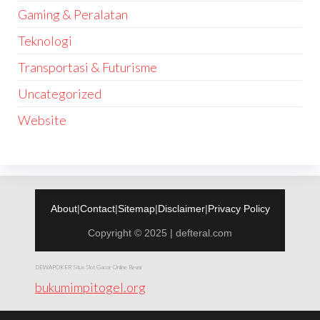
Gaming & Peralatan
Teknologi
Transportasi & Futurisme
Uncategorized
Website
About
|
Contact
|
Sitemap
|
Disclaimer
|
Privacy Policy
Copyright © 2025 | defteral.com
DEWAPOKER Situs Slot Gacor Online Resmi
bukumimpitogel.org