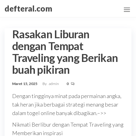
Skip
defteral.com
to
the
content
Rasakan Liburan
dengan Tempat
Traveling yang Berikan
buah pikiran
Maret 15, 2025
By
admin
0
Dengan tingginya minat pada permainan angka,
tak heran jika berbagai strategi menang besar
dalam togel online banyak dibagikan.–>>
Nikmati Berlibur dengan Tempat Traveling yang
Memberikan inspirasi