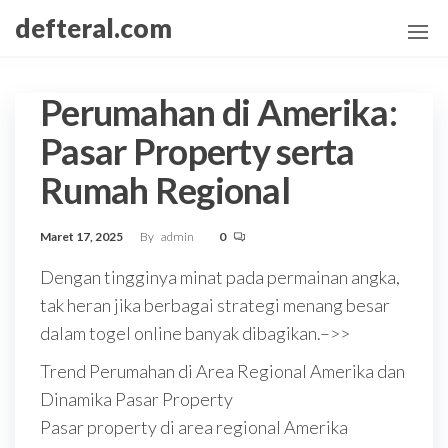
Skip
defteral.com
to
the
content
Perumahan di Amerika:
Pasar Property serta
Rumah Regional
Maret 17, 2025
By
admin
0
Dengan tingginya minat pada permainan angka,
tak heran jika berbagai strategi menang besar
dalam togel online banyak dibagikan.–>>
Trend Perumahan di Area Regional Amerika dan
Dinamika Pasar Property
Pasar property di area regional Amerika