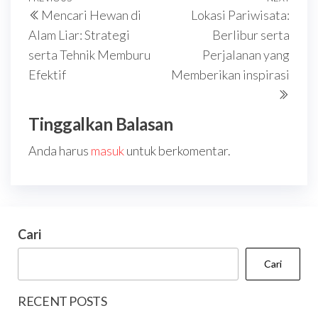
Navigasi
Previous
Next
Mencari Hewan di
Lokasi Pariwisata:
pos
Post
Post
Alam Liar: Strategi
Berlibur serta
serta Tehnik Memburu
Perjalanan yang
Efektif
Memberikan inspirasi
Tinggalkan Balasan
Anda harus
masuk
untuk berkomentar.
Cari
Cari
RECENT POSTS