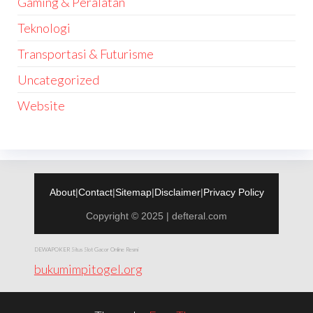
Gaming & Peralatan
Teknologi
Transportasi & Futurisme
Uncategorized
Website
About
|
Contact
|
Sitemap
|
Disclaimer
|
Privacy Policy
Copyright © 2025 | defteral.com
DEWAPOKER Situs Slot Gacor Online Resmi
bukumimpitogel.org