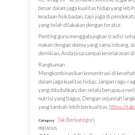
besar dalam jaga kualitas hidup yang leb
keadaan fisik badan, tapi juga di pendekat
yang telah dilakukan dengan teratur.
Penting guna menggabungkan tradisi sehat
makan dengan skema yang sama imbang, dan
demikian, Anda bisa sampai keselarasan d
Rangkuman
Mengkombinasikan konsentrasi di kesehatan
dalam jaga kualitas hidup. Jangan ragu-rag
yang dibutuhkan, dan selalu berupaya mel
nutrisi yang bagus. Dengan sejumlah langka
yang tambah lebih berkualitas.
https://ta
Tak Berkategori
Category
Navigasi
Previous
PREVIOUS