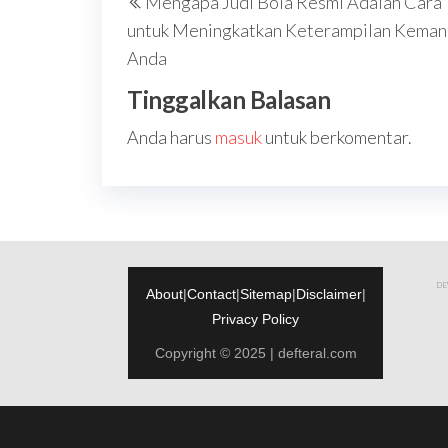
Mengapa Judi Bola Resmi Adalah Cara 
pos
Post
untuk Meningkatkan Keterampilan Keman
Anda
Tinggalkan Balasan
Anda harus
masuk
untuk berkomentar.
DEW
About
|
Contact
|
Sitemap
|
Disclaimer
|
Privacy Policy
Copyright © 2025 | defteral.com