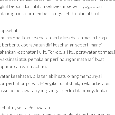
ngkat beban, dan latihan keluwesan seperti yoga atau
lahraga ini akan memberi fungsi lebih optimal buat
tap Sehat
 memperhatikan kesehatan serta kesehatan masih tetap
 berbentuk perawatan diri keseharian seperti mandi,
hankan kesehatan kulit. Terkecuali itu, perawatan termasu
vaksinasi atau pemakaian perlindungan matahari buat
paparan cahaya matahari.
awatan kesehatan, bila terlebih satu orang mempunyai
 perhatian privat. Mengikut usul klinik, melalui terapis,
u wujud perawatan yang sangat perlu dalam meyakinkan
esehatan, serta Perawatan
an, dan perawatan – sama sama melengkapi dan berperanan