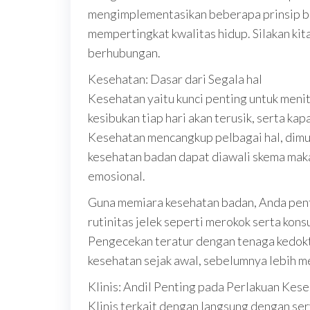
mengimplementasikan beberapa prinsip be
mempertingkat kwalitas hidup. Silakan kit
berhubungan.
Kesehatan: Dasar dari Segala hal
Kesehatan yaitu kunci penting untuk meni
kesibukan tiap hari akan terusik, serta ka
Kesehatan mencangkup pelbagai hal, dimula
kesehatan badan dapat diawali skema maka
emosional.
Guna memiara kesehatan badan, Anda penti
rutinitas jelek seperti merokok serta kons
Pengecekan teratur dengan tenaga kedok
kesehatan sejak awal, sebelumnya lebih me
Klinis: Andil Penting pada Perlakuan Kes
Klinis terkait dengan langsung dengan se