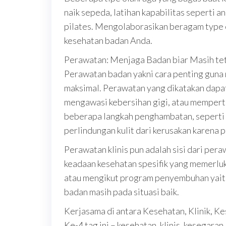
naik sepeda, latihan kapabilitas seperti a
pilates. Mengolaborasikan beragam type o
kesehatan badan Anda.
Perawatan: Menjaga Badan biar Masih te
Perawatan badan yakni cara penting guna
maksimal. Perawatan yang dikatakan dapat
mengawasi kebersihan gigi, atau memperta
beberapa langkah penghambatan, seperti 
perlindungan kulit dari kerusakan karena 
Perawatan klinis pun adalah sisi dari per
keadaan kesehatan spesifik yang memerlukan
atau mengikut program penyembuhan yait
badan masih pada situasi baik.
Kerjasama di antara Kesehatan, Klinik, K
Ke-4 tag ini – kesehatan, klinis, kesegar