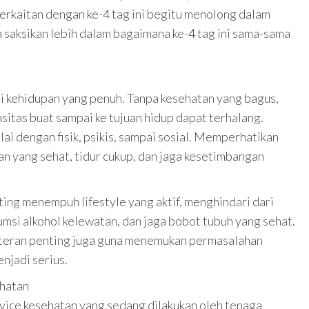
rkaitan dengan ke-4 tag ini begitu menolong dalam
a saksikan lebih dalam bagaimana ke-4 tag ini sama-sama
ti kehidupan yang penuh. Tanpa kesehatan yang bagus,
pasitas buat sampai ke tujuan hidup dapat terhalang.
i dengan fisik, psikis, sampai sosial. Memperhatikan
n yang sehat, tidur cukup, dan jaga kesetimbangan
ng menempuh lifestyle yang aktif, menghindari dari
umsi alkohol kelewatan, dan jaga bobot tubuh yang sehat.
teran penting juga guna menemukan permasalahan
njadi serius.
ehatan
rvice kesehatan yang sedang dilakukan oleh tenaga