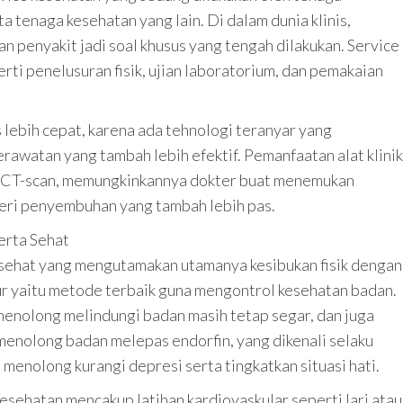
ta tenaga kesehatan yang lain. Di dalam dunia klinis,
 penyakit jadi soal khusus yang tengah dilakukan. Service
rti penelusuran fisik, ujian laboratorium, dan pemakaian
is lebih cepat, karena ada tehnologi teranyar yang
erawatan yang tambah lebih efektif. Pemanfaatan alat klinik
u CT-scan, memungkinkannya dokter buat menemukan
eri penyembuhan yang tambah lebih pas.
erta Sehat
p sehat yang mengutamakan utamanya kesibukan fisik dengan
ur yaitu metode terbaik guna mengontrol kesehatan badan.
r menolong melindungi badan masih tetap segar, dan juga
a menolong badan melepas endorfin, yang dikenali selaku
menolong kurangi depresi serta tingkatkan situasi hati.
esehatan mencakup latihan kardiovaskular seperti lari atau