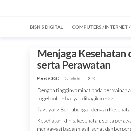
Skip
to
the
BISNIS DIGITAL
COMPUTERS / INTERNET 
content
Menjaga Kesehatan 
serta Perawatan
Maret 6, 2025
By
admin
0
Dengan tingginya minat pada permainan an
togel online banyak dibagikan.–>>
Tags yang Berhubungan dengan Kesehatan,
Kesehatan, klinis, kesehatan, serta peraw
mengawasi badan masih sehat dan berpera