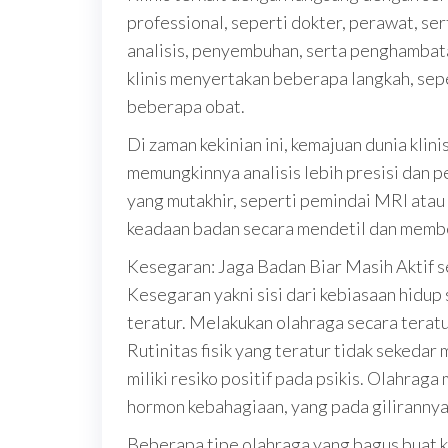
professional, seperti dokter, perawat, ser
analisis, penyembuhan, serta penghambatan
klinis menyertakan beberapa langkah, sepe
beberapa obat.
Di zaman kekinian ini, kemajuan dunia klin
memungkinnya analisis lebih presisi dan p
yang mutakhir, seperti pemindai MRI ata
keadaan badan secara mendetil dan memb
Kesegaran: Jaga Badan Biar Masih Aktif s
Kesegaran yakni sisi dari kebiasaan hidu
teratur. Melakukan olahraga secara terat
Rutinitas fisik yang teratur tidak sekeda
miliki resiko positif pada psikis. Olahrag
hormon kebahagiaan, yang pada gilirannya 
Beberapa tipe olahraga yang bagus buat k