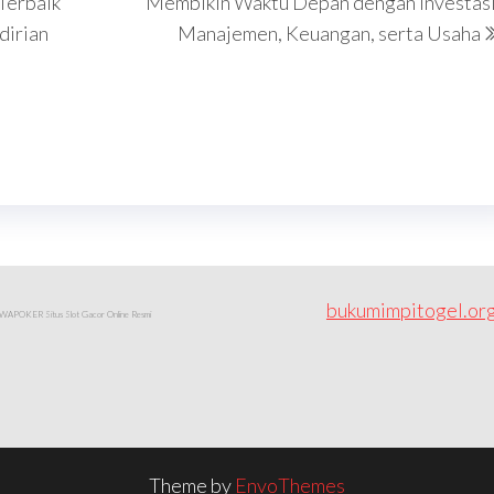
Terbaik
Membikin Waktu Depan dengan Investasi
dirian
Manajemen, Keuangan, serta Usaha
bukumimpitogel.or
APOKER Situs Slot Gacor Online Resmi
Theme by
EnvoThemes