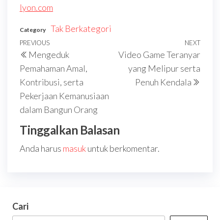
lyon.com
Tak Berkategori
Category
Navigasi
Previous
PREVIOUS
NEXT
Next
Mengeduk
Video Game Teranyar
pos
Post
Post
Pemahaman Amal,
yang Melipur serta
Kontribusi, serta
Penuh Kendala
Pekerjaan Kemanusiaan
dalam Bangun Orang
Tinggalkan Balasan
Anda harus
masuk
untuk berkomentar.
Cari