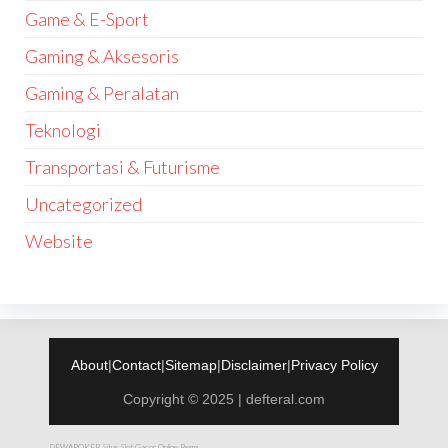
Game & E-Sport
Gaming & Aksesoris
Gaming & Peralatan
Teknologi
Transportasi & Futurisme
Uncategorized
Website
About
|
Contact
|
Sitemap
|
Disclaimer
|
Privacy Policy
Copyright © 2025 | defteral.com
DEWAPOKER Situs Slot Gacor Online Resmi