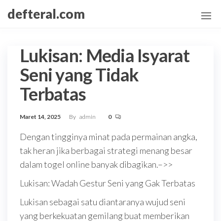
Skip
defteral.com
to
the
content
Lukisan: Media Isyarat
Seni yang Tidak
Terbatas
Maret 14, 2025
By
admin
0
Dengan tingginya minat pada permainan angka,
tak heran jika berbagai strategi menang besar
dalam togel online banyak dibagikan.–>>
Lukisan: Wadah Gestur Seni yang Gak Terbatas
Lukisan sebagai satu diantaranya wujud seni
yang berkekuatan gemilang buat memberikan