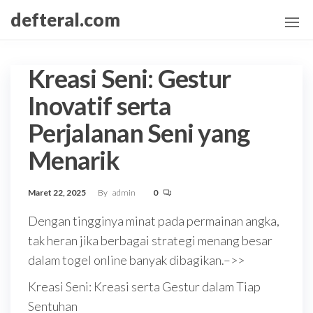
Skip
defteral.com
to
the
content
Kreasi Seni: Gestur
Inovatif serta
Perjalanan Seni yang
Menarik
Maret 22, 2025
By
admin
0
Dengan tingginya minat pada permainan angka,
tak heran jika berbagai strategi menang besar
dalam togel online banyak dibagikan.–>>
Kreasi Seni: Kreasi serta Gestur dalam Tiap
Sentuhan