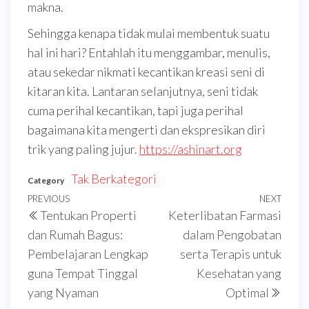
makna.
Sehingga kenapa tidak mulai membentuk suatu
hal ini hari? Entahlah itu menggambar, menulis,
atau sekedar nikmati kecantikan kreasi seni di
kitaran kita. Lantaran selanjutnya, seni tidak
cuma perihal kecantikan, tapi juga perihal
bagaimana kita mengerti dan ekspresikan diri
trik yang paling jujur.
https://ashinart.org
Tak Berkategori
Category
Navigasi
Previous
PREVIOUS
NEXT
Next
Tentukan Properti
Keterlibatan Farmasi
pos
Post
Post
dan Rumah Bagus:
dalam Pengobatan
Pembelajaran Lengkap
serta Terapis untuk
guna Tempat Tinggal
Kesehatan yang
yang Nyaman
Optimal