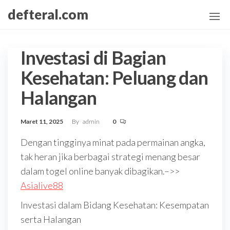
Skip
defteral.com
to
the
content
Investasi di Bagian
Kesehatan: Peluang dan
Halangan
Maret 11, 2025
By
admin
0
Dengan tingginya minat pada permainan angka,
tak heran jika berbagai strategi menang besar
dalam togel online banyak dibagikan.–>>
Asialive88
Investasi dalam Bidang Kesehatan: Kesempatan
serta Halangan