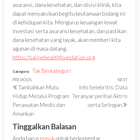
asuransi, dana kesehatan, dan divisi klinik, kita
dapat menyaksikan begitu keutamaan bidang ini
di kehidupan kita. Mengurus keuangan lewat
investasi serta asuransi kesehatan, dan pastikan
dana kesehatan yang layak, akan memberi kita
agunan di masa datang.
https://salinehealthfoundation.org
Tak Berkategori
Category
Navigasi
Previous
PREVIOUS
NEXT
Next
Tambahkan Mutu
Info Selebritis: Data
pos
Post
Post
Hidup Melalui Program
Teranyar perihal Aktris
Perawatan Medis dan
serta Selingan
Amankan
Tinggalkan Balasan
Anda harus
masuk
untuk berkomentar.