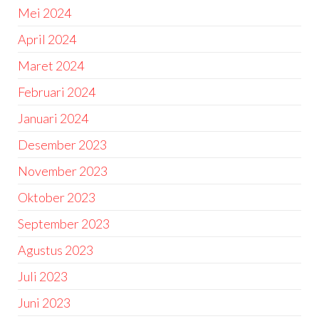
Mei 2024
April 2024
Maret 2024
Februari 2024
Januari 2024
Desember 2023
November 2023
Oktober 2023
September 2023
Agustus 2023
Juli 2023
Juni 2023