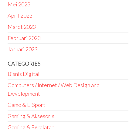
Mei 2023
April 2023
Maret 2023
Februari 2023
Januari 2023
CATEGORIES
Bisnis Digital
Computers / Internet / Web Design and
Development
Game & E-Sport
Gaming & Aksesoris
Gaming & Peralatan