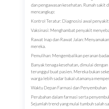
dan pengawasan kesehatan. Rumah sakit d
mencangkup:
Kontrol Teratur: Diagnosisi awal penyakit
Vaksinasi: Menghambat penyakit menyebar
Rawat Inap dan Rawat Jalan: Menyamakan k
mereka.
Pemulihan: Mengembalikan peranan badan s
Banyak tenaga kesehatan, dimulai dengan 
terunggul buat pasien. Mereka bukan sek
warga lebih sadar bakal utamanya memper
Waktu Depan Farmasi dan Penyembuhan
Perubahan dalam farmasi serta penyembuha
Sejumlah trend yang mulai tumbuh salah s