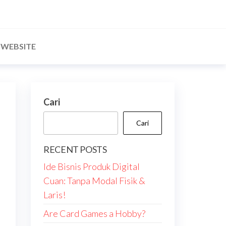
WEBSITE
Cari
Cari
RECENT POSTS
Ide Bisnis Produk Digital
Cuan: Tanpa Modal Fisik &
Laris!
Are Card Games a Hobby?