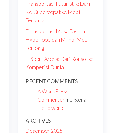
Transportasi Futuristik: Dari
Rel Supercepat ke Mobil
Terbang
Transportasi Masa Depan:
Hyperloop dan Mimpi Mobil
Terbang
E-Sport Arena: Dari Konsol ke
Kompetisi Dunia
RECENT COMMENTS
A WordPress
n
Commenter
mengenai
Hello world!
ARCHIVES
Desember 2025