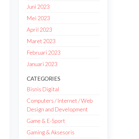
Juni 2023
Mei 2023
April 2023
Maret 2023
Februari 2023
Januari 2023
CATEGORIES
Bisnis Digital
Computers / Internet / Web
Design and Development
Game & E-Sport
Gaming & Aksesoris