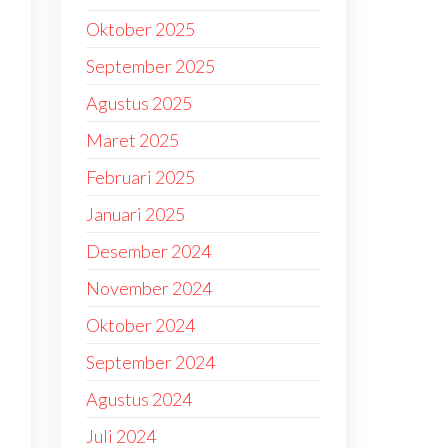
Oktober 2025
September 2025
Agustus 2025
Maret 2025
Februari 2025
Januari 2025
Desember 2024
November 2024
Oktober 2024
September 2024
Agustus 2024
Juli 2024