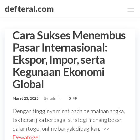
Skip
defteral.com
to
the
content
Cara Sukses Menembus
Pasar Internasional:
Ekspor, Impor, serta
Kegunaan Ekonomi
Global
Maret 23, 2025
By
admin
0
Dengan tingginya minat pada permainan angka,
tak heran jika berbagai strategi menang besar
dalam togel online banyak dibagikan.–>>
Dewatogel