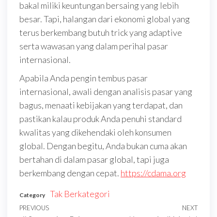
bakal miliki keuntungan bersaing yang lebih
besar. Tapi, halangan dari ekonomi global yang
terus berkembang butuh trick yang adaptive
serta wawasan yang dalam perihal pasar
internasional.
Apabila Anda pengin tembus pasar
internasional, awali dengan analisis pasar yang
bagus, menaati kebijakan yang terdapat, dan
pastikan kalau produk Anda penuhi standard
kwalitas yang dikehendaki oleh konsumen
global. Dengan begitu, Anda bukan cuma akan
bertahan di dalam pasar global, tapi juga
berkembang dengan cepat.
https://cdama.org
Tak Berkategori
Category
Navigasi
Previous
PREVIOUS
NEXT
Next