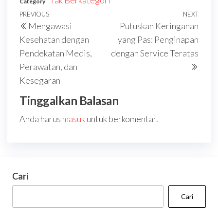
Tak Berkategori
Category
Navigasi
Previous
PREVIOUS
NEXT
Next
Mengawasi
Putuskan Keringanan
pos
Post
Post
Kesehatan dengan
yang Pas: Penginapan
Pendekatan Medis,
dengan Service Teratas
Perawatan, dan
Kesegaran
Tinggalkan Balasan
Anda harus
masuk
untuk berkomentar.
Cari
Cari