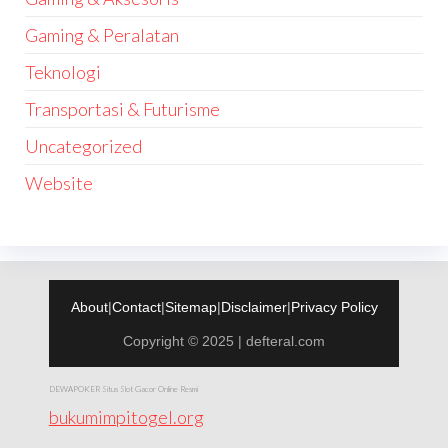
Gaming & Peralatan
Teknologi
Transportasi & Futurisme
Uncategorized
Website
About
|
Contact
|
Sitemap
|
Disclaimer
|
Privacy Policy
Copyright © 2025 | defteral.com
DEWAPOKER Situs Slot Gacor Online Resmi
bukumimpitogel.org