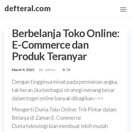
Skip
defteral.com
to
the
content
Berbelanja Toko Online:
E-Commerce dan
Produk Teranyar
Maret 9, 2025
By
admin
0
Dengan tingginya minat pada permainan angka,
tak heran jika berbagai strategi menang besar
dalam togel online banyak dibagikan.–>>
Mengerti Dunia Toko Online: Trik Pintar dalam
Belanja di Zaman E-Commerce
Dunia teknologi kian membuat lebih mudah