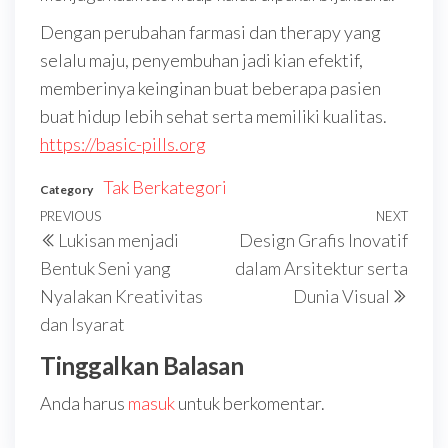
Dengan perubahan farmasi dan therapy yang
selalu maju, penyembuhan jadi kian efektif,
memberinya keinginan buat beberapa pasien
buat hidup lebih sehat serta memiliki kualitas.
https://basic-pills.org
Tak Berkategori
Category
Navigasi
Previous
PREVIOUS
NEXT
Next
Lukisan menjadi
Design Grafis Inovatif
pos
Post
Post
Bentuk Seni yang
dalam Arsitektur serta
Nyalakan Kreativitas
Dunia Visual
dan Isyarat
Tinggalkan Balasan
Anda harus
masuk
untuk berkomentar.