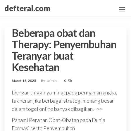
Skip
defteral.com
to
the
content
Beberapa obat dan
Therapy: Penyembuhan
Teranyar buat
Kesehatan
Maret 18, 2025
By
admin
0
Dengan tingginya minat pada permainan angka,
tak heran jika berbagai strategi menang besar
dalam togel online banyak dibagikan.–>>
Pahami Peranan Obat-Obatan pada Dunia
Farmasi serta Penyembuhan