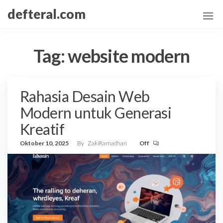
Skip
defteral.com
to
the
content
Tag:
website modern
Rahasia Desain Web
Modern untuk Generasi
Kreatif
Oktober 10, 2025
By
ZakiRamadhan
Off