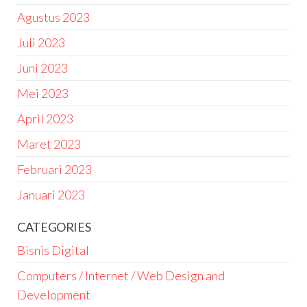
Agustus 2023
Juli 2023
Juni 2023
Mei 2023
April 2023
Maret 2023
Februari 2023
Januari 2023
CATEGORIES
Bisnis Digital
Computers / Internet / Web Design and
Development