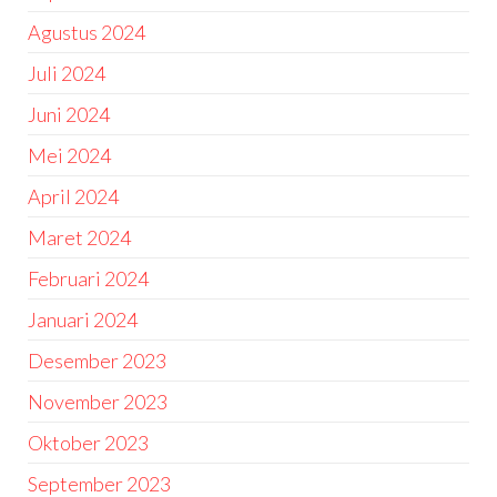
Agustus 2024
Juli 2024
Juni 2024
Mei 2024
April 2024
Maret 2024
Februari 2024
Januari 2024
Desember 2023
November 2023
Oktober 2023
September 2023