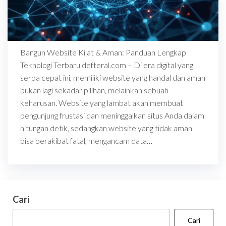
Bangun Website Kilat & Aman: Panduan Lengkap
Teknologi Terbaru defteral.com – Di era digital yang
serba cepat ini, memiliki website yang handal dan aman
bukan lagi sekadar pilihan, melainkan sebuah
keharusan. Website yang lambat akan membuat
pengunjung frustasi dan meninggalkan situs Anda dalam
hitungan detik, sedangkan website yang tidak aman
bisa berakibat fatal, mengancam data…
Cari
Cari