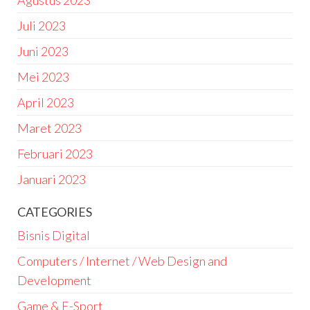
Agustus 2023
Juli 2023
Juni 2023
Mei 2023
April 2023
Maret 2023
Februari 2023
Januari 2023
CATEGORIES
Bisnis Digital
Computers / Internet / Web Design and
Development
Game & E-Sport