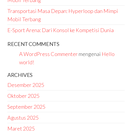
Mobil Terbang
Transportasi Masa Depan: Hyperloop dan Mimpi
Mobil Terbang
E-Sport Arena: Dari Konsol ke Kompetisi Dunia
RECENT COMMENTS
A WordPress Commenter
mengenai
Hello
world!
ARCHIVES
Desember 2025
Oktober 2025
September 2025
Agustus 2025
Maret 2025