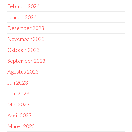
Februari 2024
Januari 2024
Desember 2023
November 2023
Oktober 2023
September 2023
Agustus 2023
Juli 2023
Juni 2023
Mei 2023
April 2023
Maret 2023