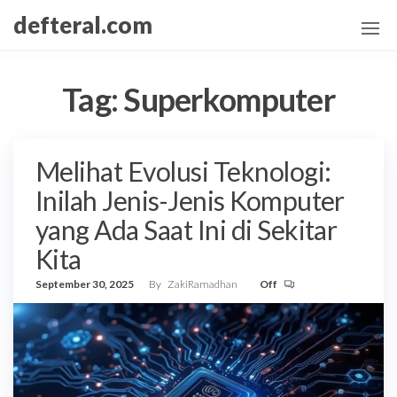
Skip
defteral.com
to
the
content
Tag:
Superkomputer
Melihat Evolusi Teknologi:
Inilah Jenis-Jenis Komputer
yang Ada Saat Ini di Sekitar
Kita
September 30, 2025
By
ZakiRamadhan
Off