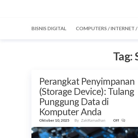
Skip
to
the
BISNIS DIGITAL
COMPUTERS / INTERNET 
content
Tag:
Perangkat Penyimpanan
(Storage Device): Tulang
Punggung Data di
Komputer Anda
Oktober 10, 2025
By
ZakiRamadhan
Off