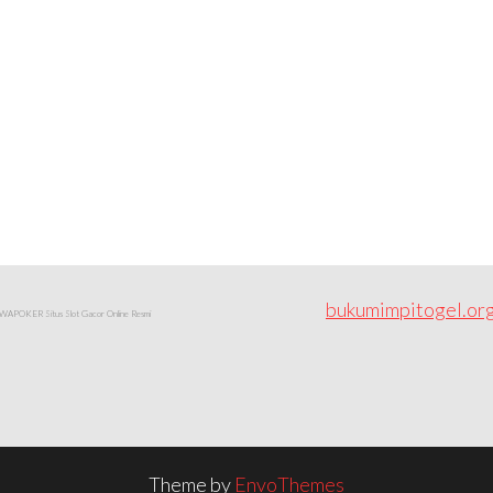
bukumimpitogel.or
APOKER Situs Slot Gacor Online Resmi
Theme by
EnvoThemes