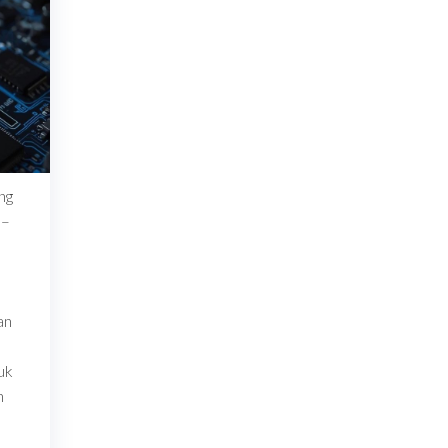
ng
 –
an
uk
n