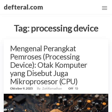
Skip
defteral.com
to
the
content
Tag:
processing device
Mengenal Perangkat
Pemroses (Processing
Device): Otak Komputer
yang Disebut Juga
Mikroprosesor (CPU)
Oktober 9, 2025
By
ZakiRamadhan
Off