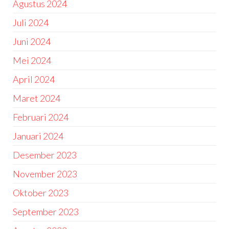
Agustus 2024
Juli 2024
Juni 2024
Mei 2024
April 2024
Maret 2024
Februari 2024
Januari 2024
Desember 2023
November 2023
Oktober 2023
September 2023