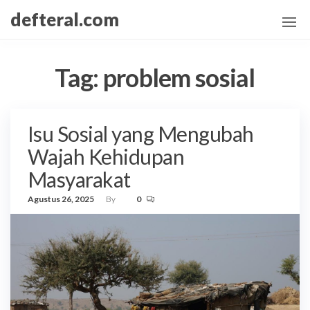
Skip
defteral.com
to
the
content
Tag:
problem sosial
Isu Sosial yang Mengubah
Wajah Kehidupan
Masyarakat
Agustus 26, 2025
By
0