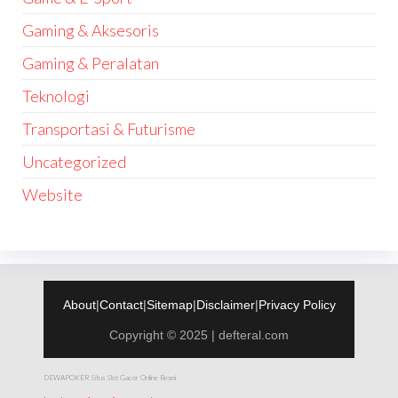
Gaming & Aksesoris
Gaming & Peralatan
Teknologi
Transportasi & Futurisme
Uncategorized
Website
About
|
Contact
|
Sitemap
|
Disclaimer
|
Privacy Policy
Copyright © 2025 | defteral.com
DEWAPOKER Situs Slot Gacor Online Resmi