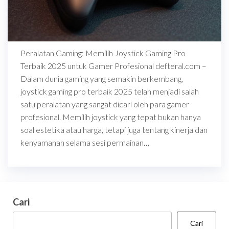
Peralatan Gaming: Memilih Joystick Gaming Pro
Terbaik 2025 untuk Gamer Profesional defteral.com –
Dalam dunia gaming yang semakin berkembang,
joystick gaming pro terbaik 2025 telah menjadi salah
satu peralatan yang sangat dicari oleh para gamer
profesional. Memilih joystick yang tepat bukan hanya
soal estetika atau harga, tetapi juga tentang kinerja dan
kenyamanan selama sesi permainan…
Cari
Cari