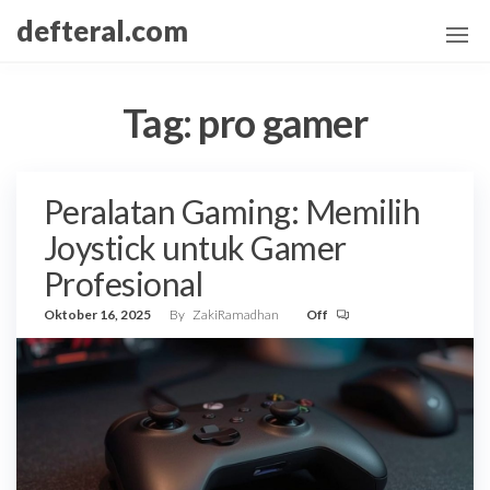
Skip
defteral.com
to
the
content
Tag:
pro gamer
Peralatan Gaming: Memilih
Joystick untuk Gamer
Profesional
Oktober 16, 2025
By
ZakiRamadhan
Off