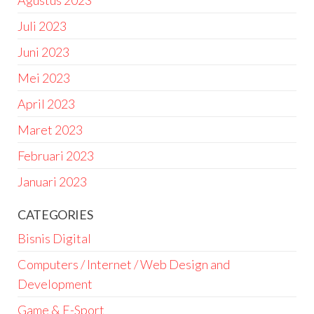
Agustus 2023
Juli 2023
Juni 2023
Mei 2023
April 2023
Maret 2023
Februari 2023
Januari 2023
CATEGORIES
Bisnis Digital
Computers / Internet / Web Design and
Development
Game & E-Sport