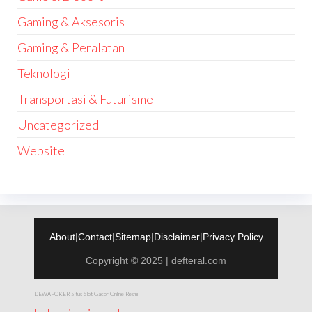
Gaming & Aksesoris
Gaming & Peralatan
Teknologi
Transportasi & Futurisme
Uncategorized
Website
About
|
Contact
|
Sitemap
|
Disclaimer
|
Privacy Policy
Copyright © 2025 | defteral.com
DEWAPOKER Situs Slot Gacor Online Resmi