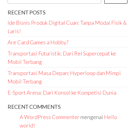
RECENT POSTS
Ide Bisnis Produk Digital Cuan: Tanpa Modal Fisik &
Laris!
Are Card Games a Hobby?
Transportasi Futuristik: Dari Rel Supercepat ke
Mobil Terbang
Transportasi Masa Depan: Hyperloop dan Mimpi
Mobil Terbang
E-Sport Arena: Dari Konsol ke Kompetisi Dunia
RECENT COMMENTS
A WordPress Commenter
mengenai
Hello
world!