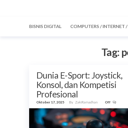
Skip
to
the
BISNIS DIGITAL
COMPUTERS / INTERNET 
content
Tag:
p
Dunia E-Sport: Joystick,
Konsol, dan Kompetisi
Profesional
Oktober 17, 2025
By
ZakiRamadhan
Off