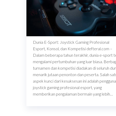
Dunia E-Sport: Joystick Gaming Profesional
Esport, Konsol, dan Kompetisi defteral.com –
Dalam beberapa tahun terakhir, dunia e-sport t
mengalami pertumbuhan yang luar biasa. Berbag
turnamen dan kompetisi diadakan di seluruh dun
menarik jutaan penonton dan peserta. Salah sat
aspek kunci dari kesuksesan ini adalah penggun
joystick gaming profesional esport, yang
memberikan pengalaman bermain yang lebih…