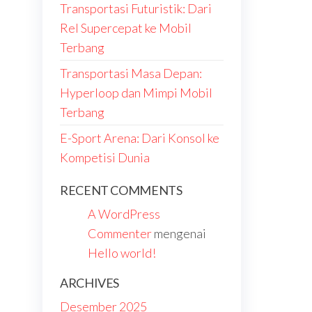
Transportasi Futuristik: Dari
Rel Supercepat ke Mobil
Terbang
Transportasi Masa Depan:
Hyperloop dan Mimpi Mobil
Terbang
E-Sport Arena: Dari Konsol ke
Kompetisi Dunia
RECENT COMMENTS
A WordPress
Commenter
mengenai
Hello world!
ARCHIVES
Desember 2025