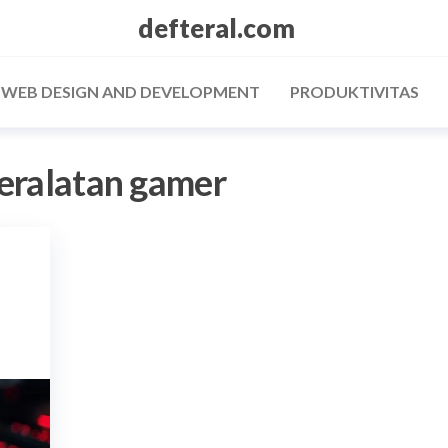
defteral.com
/ WEB DESIGN AND DEVELOPMENT
PRODUKTIVITAS
eralatan gamer