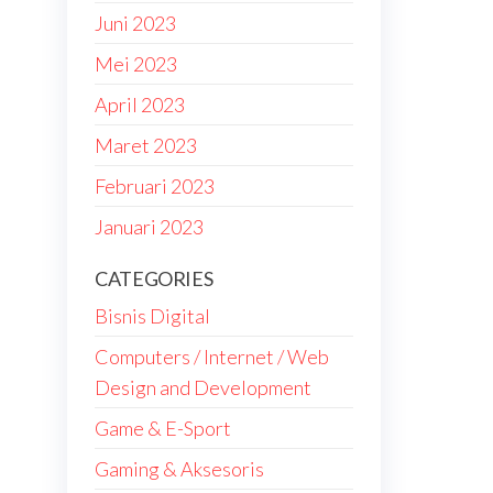
Juni 2023
Mei 2023
April 2023
Maret 2023
Februari 2023
Januari 2023
CATEGORIES
Bisnis Digital
Computers / Internet / Web
Design and Development
Game & E-Sport
Gaming & Aksesoris