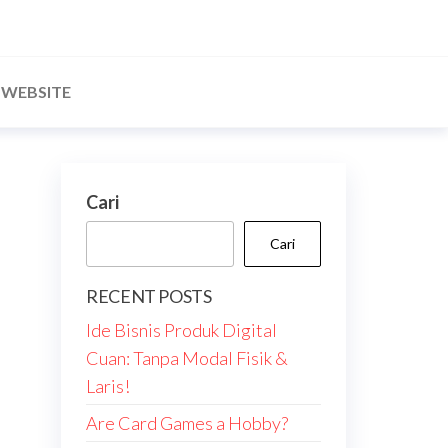
WEBSITE
Cari
Cari
RECENT POSTS
Ide Bisnis Produk Digital
Cuan: Tanpa Modal Fisik &
Laris!
Are Card Games a Hobby?