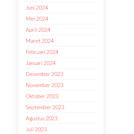
Juni 2024
Mei 2024
April 2024
Maret 2024
Februari 2024
Januari 2024
Desember 2023
November 2023
Oktober 2023
September 2023
Agustus 2023
Juli 2023