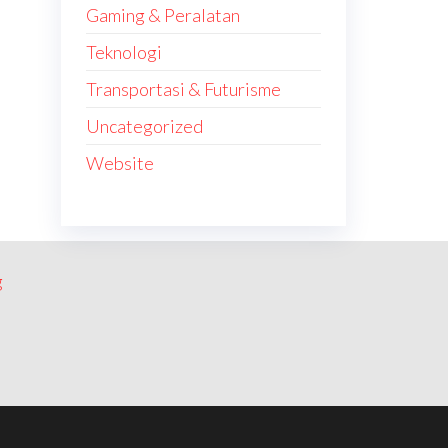
Gaming & Peralatan
Teknologi
Transportasi & Futurisme
Uncategorized
Website
g