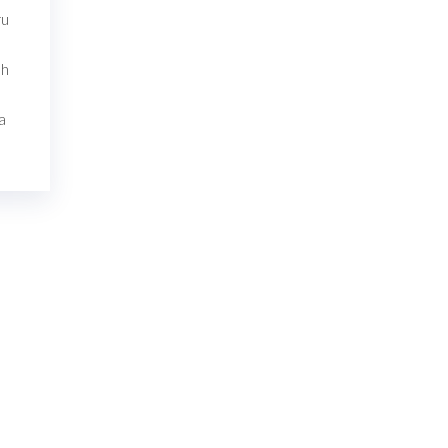
ru
ah
a