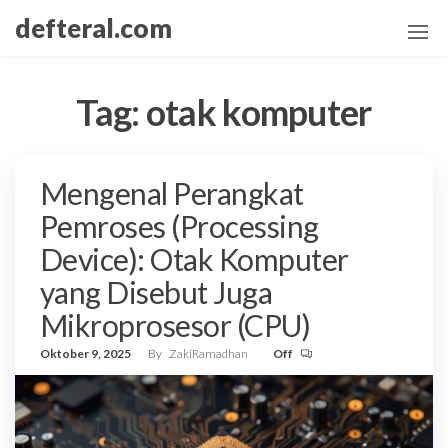
Skip
defteral.com
to
the
content
Tag:
otak komputer
Mengenal Perangkat
Pemroses (Processing
Device): Otak Komputer
yang Disebut Juga
Mikroprosesor (CPU)
Oktober 9, 2025
By
ZakiRamadhan
Off