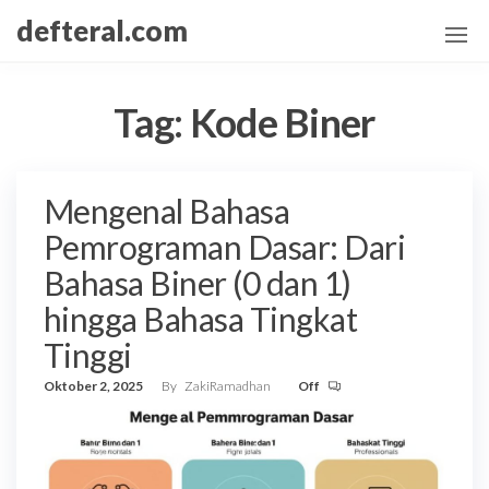
Skip
defteral.com
to
the
content
Tag:
Kode Biner
Mengenal Bahasa
Pemrograman Dasar: Dari
Bahasa Biner (0 dan 1)
hingga Bahasa Tingkat
Tinggi
Oktober 2, 2025
By
ZakiRamadhan
Off