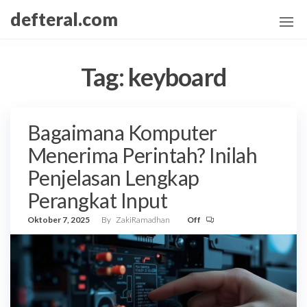
Skip
defteral.com
to
the
content
Tag:
keyboard
Bagaimana Komputer
Menerima Perintah? Inilah
Penjelasan Lengkap
Perangkat Input
Oktober 7, 2025
By
ZakiRamadhan
Off