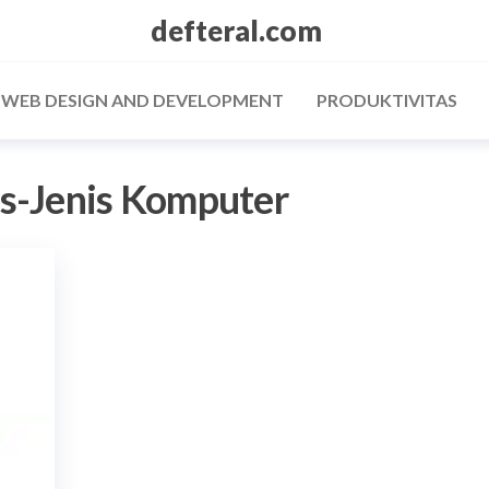
defteral.com
/ WEB DESIGN AND DEVELOPMENT
PRODUKTIVITAS
is-Jenis Komputer