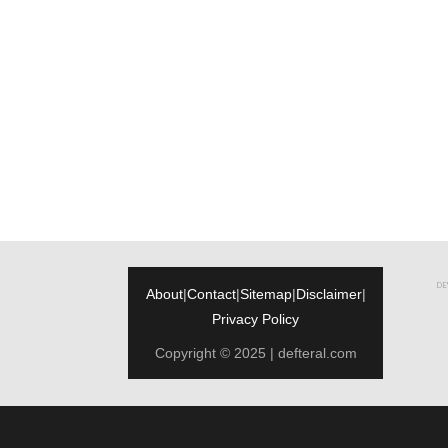
DEW
About
|
Contact
|
Sitemap
|
Disclaimer
|
Privacy Policy
Copyright © 2025 | defteral.com