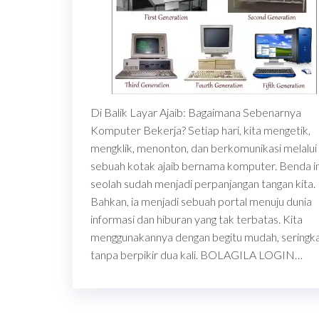
Di Balik Layar Ajaib: Bagaimana Sebenarnya
Komputer Bekerja? Setiap hari, kita mengetik,
mengklik, menonton, dan berkomunikasi melalui
sebuah kotak ajaib bernama komputer. Benda in
seolah sudah menjadi perpanjangan tangan kita.
Bahkan, ia menjadi sebuah portal menuju dunia
informasi dan hiburan yang tak terbatas. Kita
menggunakannya dengan begitu mudah, seringka
tanpa berpikir dua kali. BOLAGILA LOGIN…