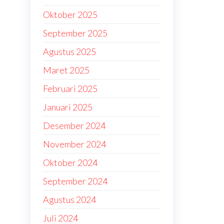
Oktober 2025
September 2025
Agustus 2025
Maret 2025
Februari 2025
Januari 2025
Desember 2024
November 2024
Oktober 2024
September 2024
Agustus 2024
Juli 2024