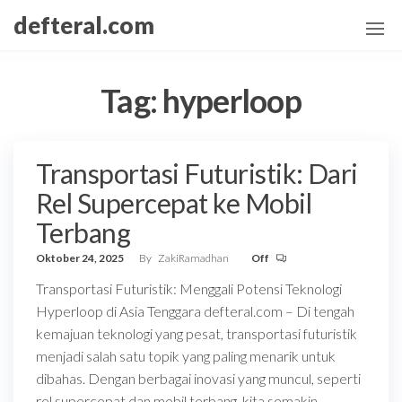
Skip
defteral.com
to
the
content
Tag:
hyperloop
Transportasi Futuristik: Dari
Rel Supercepat ke Mobil
Terbang
Oktober 24, 2025
By
ZakiRamadhan
Off
Transportasi Futuristik: Menggali Potensi Teknologi
Hyperloop di Asia Tenggara defteral.com – Di tengah
kemajuan teknologi yang pesat, transportasi futuristik
menjadi salah satu topik yang paling menarik untuk
dibahas. Dengan berbagai inovasi yang muncul, seperti
rel supercepat dan mobil terbang, kita semakin