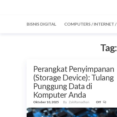
Skip
to
the
BISNIS DIGITAL
COMPUTERS / INTERNET 
content
Tag
Perangkat Penyimpanan
(Storage Device): Tulang
Punggung Data di
Komputer Anda
Oktober 10, 2025
By
ZakiRamadhan
Off