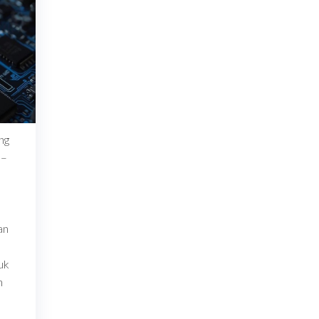
ng
 –
an
uk
n