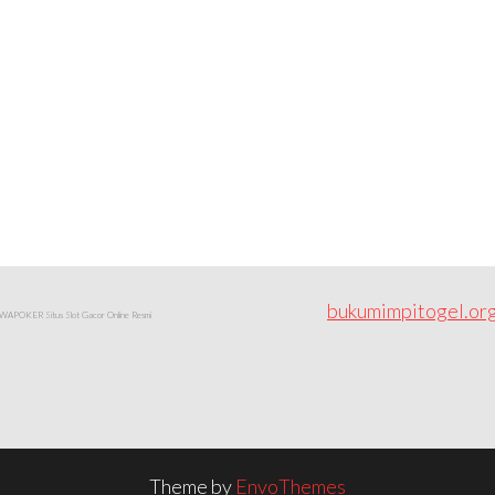
bukumimpitogel.or
APOKER Situs Slot Gacor Online Resmi
Theme by
EnvoThemes