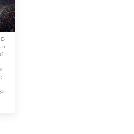
 E-
alam
si
ga
g
gan