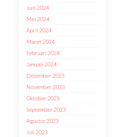
Juni 2024
Mei 2024
April 2024
Maret 2024
Februari 2024
Januari 2024
Desember 2023
November 2023
Oktober 2023
September 2023
Agustus 2023
Juli 2023