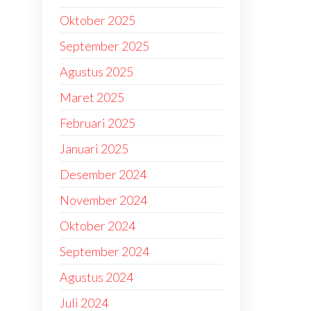
Oktober 2025
September 2025
Agustus 2025
Maret 2025
Februari 2025
Januari 2025
Desember 2024
November 2024
Oktober 2024
September 2024
Agustus 2024
Juli 2024