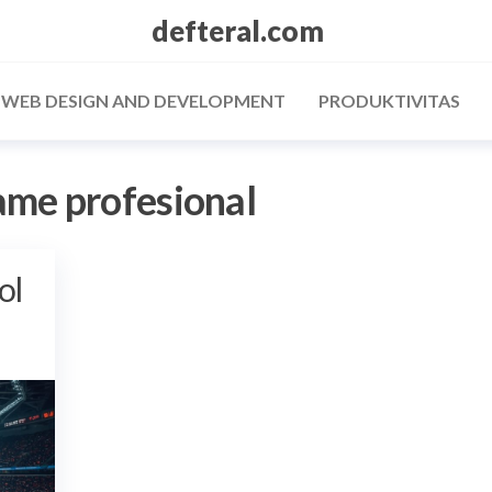
defteral.com
/ WEB DESIGN AND DEVELOPMENT
PRODUKTIVITAS
ame profesional
ol