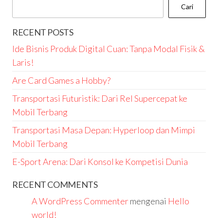
Cari
RECENT POSTS
Ide Bisnis Produk Digital Cuan: Tanpa Modal Fisik &
Laris!
Are Card Games a Hobby?
Transportasi Futuristik: Dari Rel Supercepat ke
Mobil Terbang
Transportasi Masa Depan: Hyperloop dan Mimpi
Mobil Terbang
E-Sport Arena: Dari Konsol ke Kompetisi Dunia
RECENT COMMENTS
A WordPress Commenter
mengenai
Hello
world!