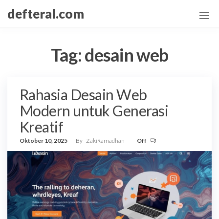
Skip
defteral.com
to
the
content
Tag:
desain web
Rahasia Desain Web
Modern untuk Generasi
Kreatif
Oktober 10, 2025
By
ZakiRamadhan
Off