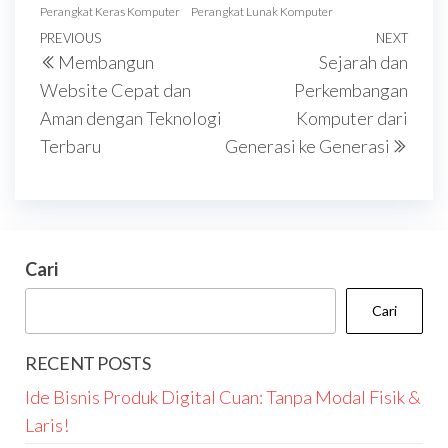
Perangkat Keras Komputer
Perangkat Lunak Komputer
Navigasi
Previous
PREVIOUS
NEXT
Next
Membangun
Sejarah dan
pos
Post
Post
Website Cepat dan
Perkembangan
Aman dengan Teknologi
Komputer dari
Terbaru
Generasi ke Generasi
Cari
Cari
RECENT POSTS
Ide Bisnis Produk Digital Cuan: Tanpa Modal Fisik &
Laris!