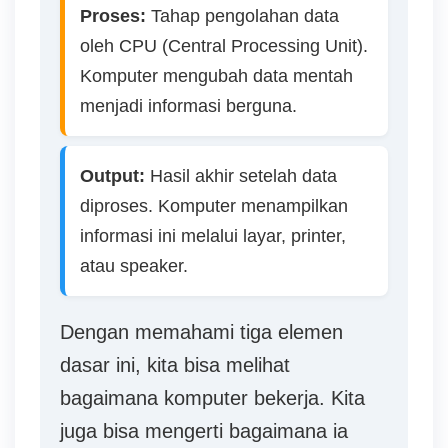
i
Proses:
Tahap pengolahan data
n
oleh CPU (Central Processing Unit).
k
Komputer mengubah data mentah
A
menjadi informasi berguna.
l
t
Output:
Hasil akhir setelah data
e
diproses. Komputer menampilkan
r
informasi ini melalui layar, printer,
atau speaker.
n
a
Dengan memahami tiga elemen
t
dasar ini, kita bisa melihat
i
bagaimana komputer bekerja. Kita
f
juga bisa mengerti bagaimana ia