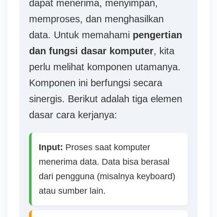
dapat menerima, menyimpan,
a
memproses, dan menghasilkan
f
data. Untuk memahami
pengertian
t
dan fungsi dasar komputer
, kita
a
perlu melihat komponen utamanya.
r
Komponen ini berfungsi secara
,
sinergis. Berikut adalah tiga elemen
L
dasar cara kerjanya:
o
g
Input:
Proses saat komputer
i
menerima data. Data bisa berasal
n
dari pengguna (misalnya keyboard)
,
atau sumber lain.
L