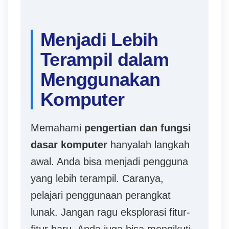
r
p
r
Menjadi Lebih
o
Terampil dalam
s
Menggunakan
e
s
Komputer
w
i
Memahami
pengertian dan fungsi
t
dasar komputer
hanyalah langkah
h
awal. Anda bisa menjadi pengguna
d
yang lebih terampil. Caranya,
r
pelajari penggunaan perangkat
a
lunak. Jangan ragu eksplorasi fitur-
w