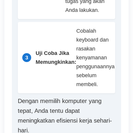
tugas yang akan
Anda lakukan.
Cobalah
keyboard dan
rasakan
Uji Coba Jika
3
kenyamanan
D
Memungkinkan:
penggunaannya
e
sebelum
w
membeli.
a
p
Dengan memilih komputer yang
o
tepat, Anda tentu dapat
k
meningkatkan efisiensi kerja sehari-
e
hari.