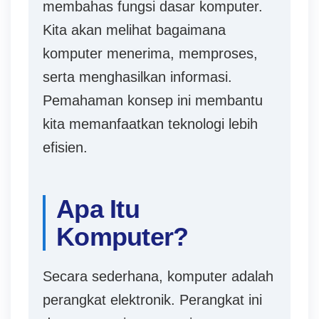
membahas fungsi dasar komputer.
Kita akan melihat bagaimana
komputer menerima, memproses,
serta menghasilkan informasi.
Pemahaman konsep ini membantu
kita memanfaatkan teknologi lebih
efisien.
N
a
g
Apa Itu
a
Komputer?
3
0
Secara sederhana, komputer adalah
3
perangkat elektronik. Perangkat ini
D